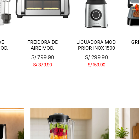
DE
LICUADORA MOD.
GRILL ASTERIA II
M
.
PRIOR INOX 1500
M
R
D
0
S/
299.90
S/
229.90
S/
159.90
S/
139.90