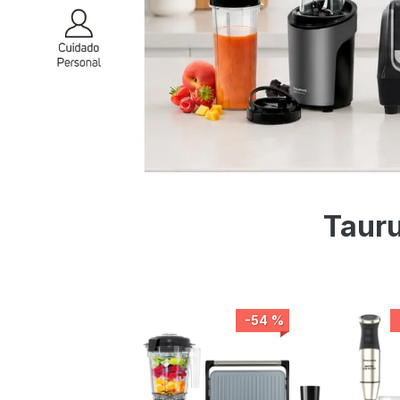
Tauru
-54 %
-47 %