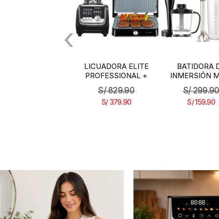
‹
LICUADORA ELITE
BATIDORA DE
FREIDORA 
PROFESSIONAL +
INMERSIÓN MOD.
AIRE MOD
GRILL ASTERIA II
BAPI 1500 LUXE
DOUBLE AI
S/
829.90
S/
299.90
S/
799.9
FULL SET
FRYER
S/
379.90
S/
159.90
S/
379.90
Previous