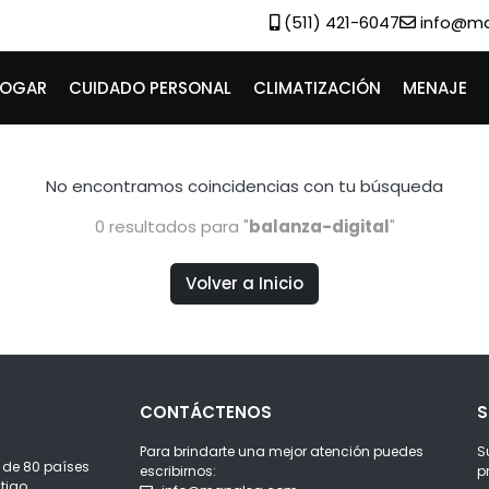
(511) 421-6047
info@m
HOGAR
CUIDADO PERSONAL
CLIMATIZACIÓN
MENAJE
No encontramos coincidencias
con tu búsqueda
0 resultados para "
balanza-digital
"
Volver a Inicio
CONTÁCTENOS
S
Para brindarte una mejor atención puedes
S
 de 80 países
escribirnos:
p
tigo.