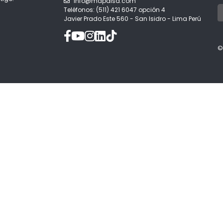
info@mapalsa.com
Teléfonos: (511) 421 6047 opción 4
Javier Prado Este 560 - San Isidro - Lima Perú
©