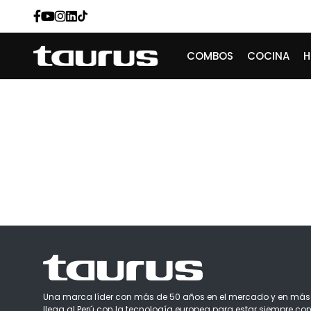
COMBOS
COCINA
Una marca líder con más de 50 años en el mercado y en más
llega al Perú con la tecnología europea para estar siempre con