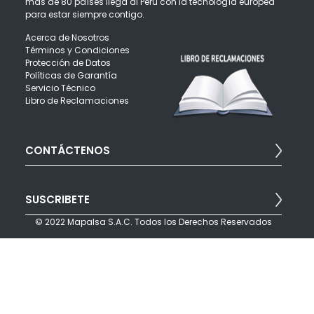
más de 80 países llega al Perú con la tecnología europea
para estar siempre contigo.
Acerca de Nosotros
Términos y Condiciones
Protección de Datos
Políticas de Garantía
Servicio Técnico
Libro de Reclamaciones
CONTÁCTENOS
Para brindarte una mejor atención puedes escribirnos:
SUSCRIBETE
info@mapalsa.com
Teléfonos: (511) 421 6047 opción 4
© 2022 Mapalsa S.A.C. Todos los Derechos Reservados
Javier Prado Este 560 - San Isidro - Lima Perú
Suscríbete a nuestro boletín para recibir noticias, ofertas y
promociones por correo electrónico.